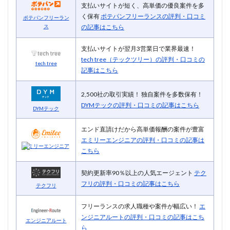
支払いサイトが短く、高単価の優良案件を多
く保有
ポテパンフリーランスの評判・口コミ
ポテパンフリーラン
の記事はこちら
ス
支払いサイトが翌月3営業日で業界最速！
tech tree（テックツリー）の評判・口コミの
tech tree
記事はこちら
2,500社の取引実績！ 独自案件を多数保有！
DYMテックの評判・口コミの記事はこちら
DYMテック
エンド直請けだから高単価報酬の案件が豊富
エミリーエンジニアの評判・口コミの記事は
エミリーエンジニア
こちら
契約更新率90％以上の人気エージェント
テク
フリの評判・口コミの記事はこちら
テクフリ
フリーランスの求人職種や案件が幅広い！
エ
ンジニアルートの評判・口コミの記事はこち
エンジニアルート
ら