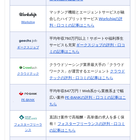
マッチング機能とエージェントサービスが融
合したハイブリットサービス
Workshipの評
Workship
判・口コミの記事はこちら
平均年収780万円以上！サポートや福利厚生
サービスも充実
ギークスジョブの評判・口コ
ギークスジョブ
ミの記事はこちら
クラウドソーシング業界最大手の「クラウド
ワークス」が運営するエージェント
クラウド
クラウドテック
テックの評判・口コミの記事はこちら
平均年収847万円！Web系から業務系まで幅
広い案件
PE-BANKの評判・口コミの記事はこ
PE-BANK
ちら
直請け案件で高報酬・高単価の求人を多く保
有！
フォスターフリーランスの評判・口コミ
フォスターフリーラ
の記事はこちら
ンス