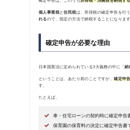
確定申告は、このうち
所得税・消費税を納税す
個人事業税
と
住民税
は、所得税の確定申告を行
れる
ので、指定の方法で納税することになりま
確定申告が必要な理由
日本国憲法に定められている3大義務の中に「
納
ということは、あたり前のことですが、
確定申
す。
たとえば、
車・住宅ローンの契約時に確定申告
保育園の保育料の決定に確定申告書