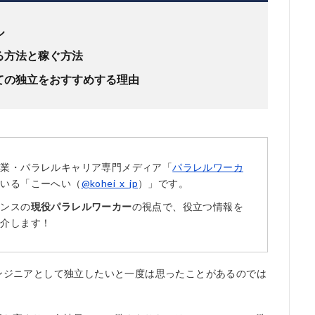
ル
る方法と稼ぐ方法
ての独立をおすすめする理由
複業・パラレルキャリア専門メディア「
パラレルワーカ
ている「こーへい（
@kohei_x_jp
）」です。
ランスの
現役パラレルワーカー
の視点で、役立つ情報を
紹介します！
エンジニアとして独立したいと一度は思ったことがあるのでは