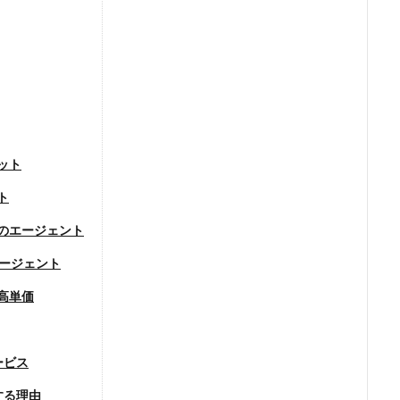
ット
ト
のエージェント
門エージェント
高単価
ービス
する理由