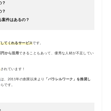
の？
の？
る案件はあるの？
グしてくれるサービス
です。
万円から活用
できることもあって、優秀な人材が不足してい
目
されています！
ー
は、2011年の創業以来より
「パラレルワーク」を推奨し
からです。
？