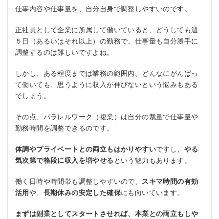
仕事内容や仕事量を、自分自身で調整しやすいのです。
正社員として企業に所属して働いていると、どうしても週
５日（あるいはそれ以上）の勤務で、仕事量も自分勝手に
調整するのは難しいですよね。
しかし、ある程度までは業務の範囲内。どんなにがんばっ
て働いても、思うように収入が伸びないという悩みもある
でしょう。
その点、パラレルワーク（複業）は自分の裁量で仕事量や
勤務時間を調整できるのです。
体調やプライベートとの両立もはかりやすい
ですし、
やる
気次第で格段に収入を増やせる
という魅力もあります。
働く日時や時間帯も調整しやすいので、
スキマ時間の有効
活用
や、
長期休みの安定した確保
にも向いています。
まずは副業としてスタートさせれば、本業との両立もしや