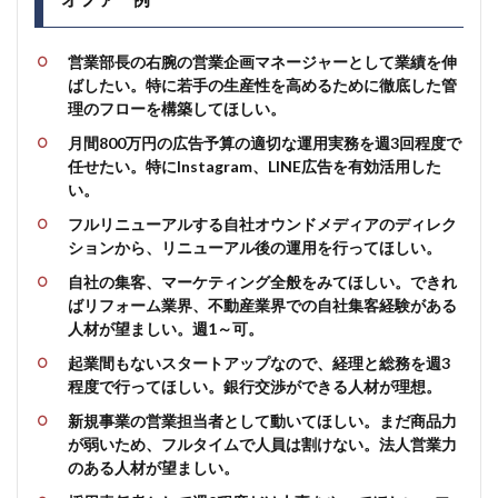
営業部長の右腕の
営業企画マネージャー
として業績を伸
ばしたい。特に若手の生産性を高めるために徹底した管
理のフローを構築してほしい。
月間800万円の
広告予算の適切な運用実務
を週3回程度で
任せたい。特にInstagram、LINE広告を有効活用した
い。
フルリニューアルする
自社オウンドメディアのディレク
ション
から、
リニューアル後の運用
を行ってほしい。
自社の
集客、マーケティング全般
をみてほしい。できれ
ばリフォーム業界、不動産業界での自社集客経験がある
人材が望ましい。週1～可。
起業間もないスタートアップなので、
経理と総務
を週3
程度で行ってほしい。銀行交渉ができる人材が理想。
新規事業の営業担当者
として動いてほしい。まだ商品力
が弱いため、フルタイムで人員は割けない。法人営業力
のある人材が望ましい。