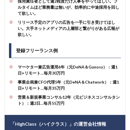
採用責任者として週2程度だけ
人事
をやってほしい。フ
ルタイムほど業務量は無いが、効率的に中途採用を回し
て欲しい。
リリース予定のアプリの広告を一手に引き受けてほし
い。大手ネットメディアの上層部と繋がりがある
広報
が
欲しい。
登録フリーランス例
マーケター兼広告運用6年（元DeNA＆Gunosy）：週1
日+リモート…毎月30万円
事業企画兼CFO代理5年（元DeNA＆Chatwork）：週1
日+リモート…毎月35万円
営業＆新規事業コンサル12年（元ビジネスコンサルタン
ト）：週2日…毎月55万円
「HighClass（ハイクラス）」の運営会社情報