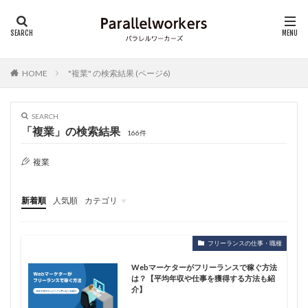
HOME
"複業" の検索結果 (ページ6)
SEARCH
「複業」の検索結果
166件
複業
新着順
人気順
カテゴリ
フリーランス基礎知識
仕事・キャリア
フリーランスの仕事・職種
Webマーケターがフリーランスで稼ぐ方法
は？【平均年収や仕事を獲得する方法も紹
介】