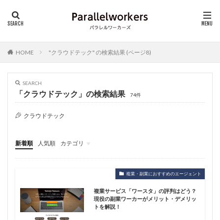
HOME
"クラウドテック" の検索結果 (ページ8)
SEARCH
「クラウドテック」の検索結果
74件
クラウドテック
新着順
人気順
カテゴリ
フリーランス基礎知識
仕事・キャリア
複業・副業におすすめのエージェント
複業サービス「ワースタ」の評判はどう？
現役の副業ワーカーがメリット・デメリッ
トを解説！